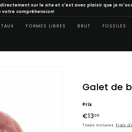
 directement sur le site et c'est avec plaisir que je m
de votre compréhension!
STAUX
FORMES LIBRES
BRUT
FOSSILES
Galet de b
Prix
Prix
€13
€13,00
00
régulier
Taxes incluses.
Frais d