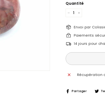
Quantité
−
+
Envoi par Colis
Paiements sécur
14 jours pour ch
Récupération 
Partag
Partager
Tw
sur
Facebo