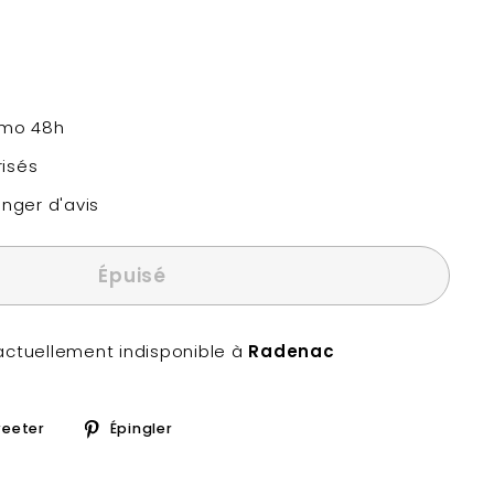
simo 48h
isés
anger d'avis
Épuisé
actuellement indisponible à
Radenac
er
Tweeter
Épingler
eeter
Épingler
sur
sur
ok
Twitter
Pinterest