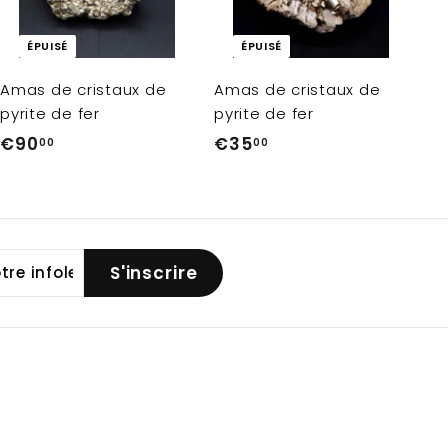
ÉPUISÉ
ÉPUISÉ
Amas de cristaux de
Amas de cristaux de
pyrite de fer
pyrite de fer
€90
€
€35
€
00
00
9
3
0
5
,
,
0
0
S'inscrire
0
0