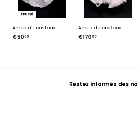
ÉPUISÉ
r
Amas de cristaux
Amas de cristaux
€50
€
€170
€
00
00
5
1
i
0
7
r
,
0
0
,
0
0
Restez informés des no
0