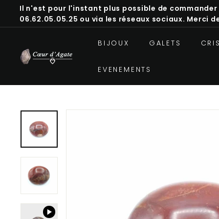
Passer
Il n'est pour l'instant plus possible de commander
au
06.62.05.05.25 ou via les réseaux sociaux. Merci 
Diaporama
contenu
Pause
BIJOUX
GALETS
CRI
A
t
EVENEMENTS
e
l
i
e
r
C
o
e
u
r
d
A