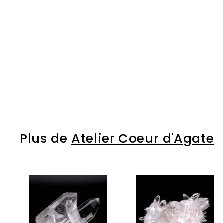
ÉPUISÉ
Galet de bois de
rose
€13
€
00
1
3
,
0
0
Plus de
Atelier Coeur d'Agate
j